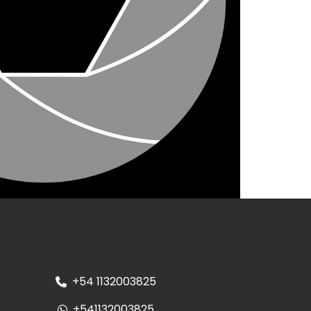
+54 1132003825
+541132003825